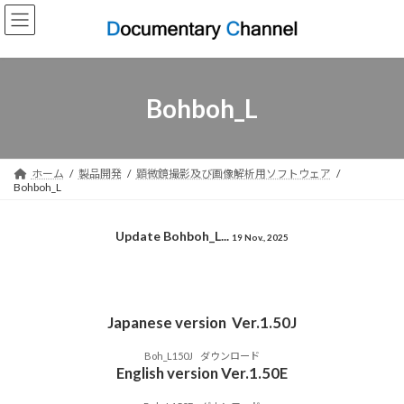
コ
ナ
ン
ビ
テ
ゲ
ン
ー
ツ
シ
へ
ョ
Bohboh_L
ス
ン
キ
に
ッ
移
プ
動
ホーム
製品開発
顕微鏡撮影及び画像解析用ソフトウェア
Bohboh_L
Update Bohboh_L...
19 Nov., 2025
Japanese version
Ver.1.50J
Boh_L150J
ダウンロード
English version
Ver.1.50E