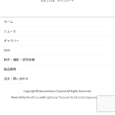
Boh_L150E
ダウンロード
ホーム
ニュース
ギャラリー
DVD
制作・撮影・研究依頼
製品開発
注文・問い合わせ
Copyright © Documentary Channel All Rights Reserved.
Powered by
WordPress
with
Lightning Theme
&
VK All in One Expansion Unit