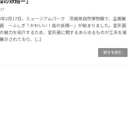
森の妖精ー」
-17
8年2月17日、ミュージアムパーク 茨城県自然博物館で、企画展
菌 ーふしぎ？かわいい！森の妖精ー」が始まりました。変形菌
の魅力を紹介するため、変形菌に関するあらゆるものが工夫を凝
展示されており、 […]
続きを読む