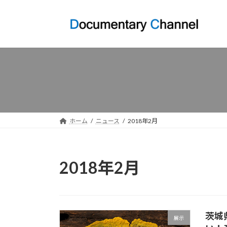
コ
ナ
ン
ビ
テ
ゲ
ン
ー
ツ
シ
へ
ョ
ス
ン
キ
に
ッ
移
プ
動
ホーム
ニュース
2018年2月
2018年2月
茨城
展示