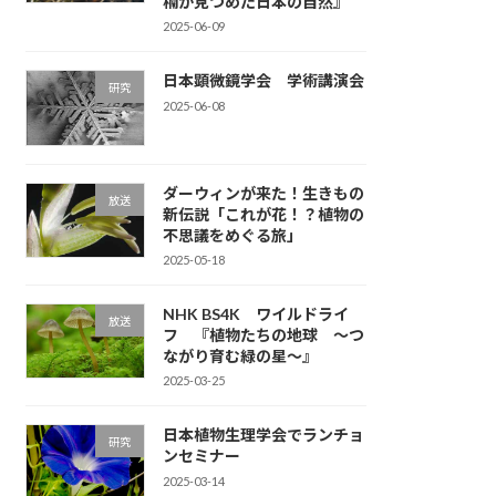
楠が見つめた日本の自然』
2025-06-09
日本顕微鏡学会 学術講演会
研究
2025-06-08
ダーウィンが来た！生きもの
放送
新伝説「これが花！？植物の
不思議をめぐる旅」
2025-05-18
NHK BS4K ワイルドライ
放送
フ 『植物たちの地球 〜つ
ながり育む緑の星〜』
2025-03-25
日本植物生理学会でランチョ
研究
ンセミナー
2025-03-14